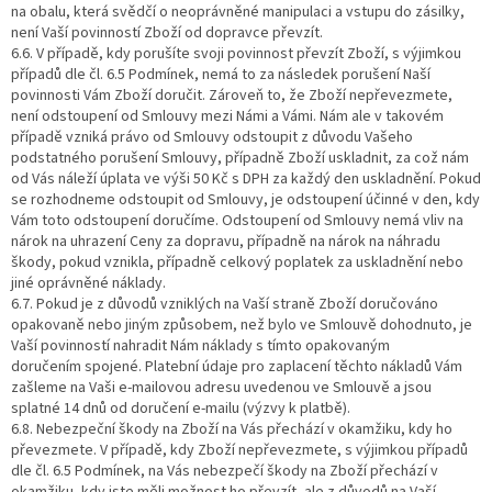
na obalu, která svědčí o neoprávněné manipulaci a vstupu do zásilky,
není Vaší povinností Zboží od dopravce převzít.
6.6. V případě, kdy porušíte svoji povinnost převzít Zboží, s výjimkou
případů dle čl. 6.5 Podmínek, nemá to za následek porušení Naší
povinnosti Vám Zboží doručit. Zároveň to, že Zboží nepřevezmete,
není odstoupení od Smlouvy mezi Námi a Vámi. Nám ale v takovém
případě vzniká právo od Smlouvy odstoupit z důvodu Vašeho
podstatného porušení Smlouvy, případně Zboží uskladnit, za což nám
od Vás náleží úplata ve výši 50 Kč s DPH za každý den uskladnění. Pokud
se rozhodneme odstoupit od Smlouvy, je odstoupení účinné v den, kdy
Vám toto odstoupení doručíme. Odstoupení od Smlouvy nemá vliv na
nárok na uhrazení Ceny za dopravu, případně na nárok na náhradu
škody, pokud vznikla, případně celkový poplatek za uskladnění nebo
jiné oprávněné náklady.
6.7. Pokud je z důvodů vzniklých na Vaší straně Zboží doručováno
opakovaně nebo jiným způsobem, než bylo ve Smlouvě dohodnuto, je
Vaší povinností nahradit Nám náklady s tímto opakovaným
doručením spojené. Platební údaje pro zaplacení těchto nákladů Vám
zašleme na Vaši e-mailovou adresu uvedenou ve Smlouvě a jsou
splatné 14 dnů od doručení e-mailu (výzvy k platbě).
6.8. Nebezpeční škody na Zboží na Vás přechází v okamžiku, kdy ho
převezmete. V případě, kdy Zboží nepřevezmete, s výjimkou případů
dle čl. 6.5 Podmínek, na Vás nebezpečí škody na Zboží přechází v