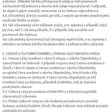
a heslem. Ohledně těchto přístupových údajů je Vaší povinností
zachovávat mlčenlivost a nikomu tyto údaje neposkytovat. V případě,
že dojde k jejich zneužití, neneseme za to žádnou odpovědnost.
4.4. Uživatelský účet je osobní, jen Váš, a nejste oprávněni umožnit jeho
využívání třetím osobám.
4.5. Váš Uživatelský účet můžeme zrušit, a to zejména v případě, když
jej více, než 1 rok nevyužíváte, či v případě, kdy porušíte své
povinnosti dle Smlouvy.
4.6. Uživatelský účet nemusí být dostupný nepřetržitě, a to zejména s
ohledem na nutnou údržbu hardwarového a softwarového vybavení.
5. CENOVÉ A PLATEBNÍ PODMÍNKY, VÝHRADA VLASTNICKÉHO PRÁVA
5.1. Cena je vždy uvedena v rámci E-shopu, v návrhu Objednávky a
samozřejmě ve Smlouvě. V případě rozporu mezi Cenou uvedenou u
Zboží v rámci E-shopu a Cenou uvedenou v návrhu Objednávky
se uplatní Cena uvedená v návrhu Objednávky, která bude vždy
totožná s cenou ve Smlouvě. V rámci návrhu Objednávky je též
uvedena Cena za dopravu, případně podmínky, kdy je doprava
poskytnuta zdarma.
5.2. Celková cena je uvedena včetně DPH a veškerých poplatků
stanovených zákonem.
5.3. Platbu Celkové ceny po Vás budeme požadovat po uzavření
Smlouvy a před předáním Zboží. Úhradu Celkové ceny můžete provést
následujícími způsoby: