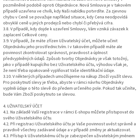
pozměněné podobě oproti Objednávce. Nová Smlouva je v takovém
případě uzavřena ve chvíli, kdy Naši nabídku potvrdíte. Za zjevnou
chybu v Ceně se považuje například situace, kdy Cena neodpovídá
obvyklé ceně u jiných prodejců nebo chybí či přebývá cifra.
3.8. V případě, kdy dojde k uzavření Smlouvy, Vám vzniká závazek k
zaplacení Celkové ceny.
3.9. V případě, že máte zřízen Uživatelský účet, můžete učinit
Objednávku jeho prostřednictvím. I v takovém případě máte ale
povinnost zkontrolovat správnost, pravdivost a úplnost
předvyplněných údajů. Způsob tvorby Objednávky je však totožný,
jako v případě kupujícího bez Uživatelského účtu, výhodou však je,
že není třeba opakovaně vyplňovat Vaše identifikační údaje.
3.10. V některých případech umožňujeme na nákup Zboží využít slevu.
Pro poskytnutí slevy je třeba, abyste v rámci návrhu Objednávky
vyplnili údaje o této slevě do předem určeného pole. Pokud tak učiníte,
bude Vám Zboží poskytnuto se slevou.
4. UŽIVATELSKÝ ÚČET
4.1. Na základě Vaší registrace v rámci E-shopu můžete přistupovat do
svého Uživatelského účtu.
4.2. Při registraci Uživatelského účtu je Vaše povinnost uvést správně a
pravdivě všechny zadávané údaje a v případě změny je aktualizovat.
4.3. Přístup k Uživatelskému účtu je zabezpečen uživatelským jménem