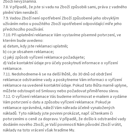
Zboží nevýznamná.
7.8. V případě, že jste si vadu na Zboží způsobili sami, práva z vadného
plnění Vám nenáleží.
7.9. Vadou Zboží není opotřebení Zboží způsobené jeho obvyklým
užíváním nebo u použitého Zboží opotřebení odpovídající míře jeho
předchozího používání.
7.10. Při uplatnění reklamace Vám vystavíme písemné potvrzení, ve
kterém bude uvedeno:
a) datum, kdy jste reklamaci uplatnili;
b) co je obsahem reklamace;
c) jaký způsob vyřízení reklamace požadujete;
d) Vaše kontaktní údaje pro účely poskytnutí informace o vyřízení
reklamace.
7.11. Nedohodneme-li se na delší lhůtě, do 30 dnů od obdržení
reklamace odstraníme vady a poskytneme Vám informaci o vyřízení
reklamace na uvedené kontaktní údaje. Pokud tato lhůta marně uplyne,
můžete odstoupit od Smlouvy nebo požadovat přiměřenou slevu.
7.12. O vyřízení reklamace Vás budeme informovat e-mailem a vydáme
Vám potvrzení o datu a způsobu vyřízení reklamace. Pokud je
reklamace oprávněná, náleží Vám náhrada účelně vynaložených
nákladů. Tyto náklady jste povinni prokázat, např. účtenkami či
potvrzeními o ceně za dopravu. V případě, že došlo k odstranění vady
dodáním nového Zboží, je Vaší povinností Nám původní Zboží vrátit,
náklady na toto vrácení však hradíme My.