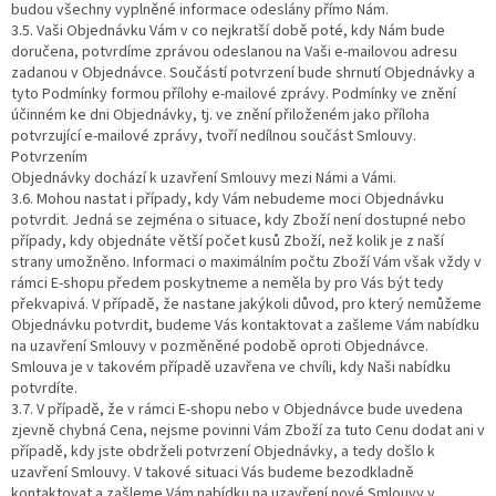
budou všechny vyplněné informace odeslány přímo Nám.
3.5. Vaši Objednávku Vám v co nejkratší době poté, kdy Nám bude
doručena, potvrdíme zprávou odeslanou na Vaši e-mailovou adresu
zadanou v Objednávce. Součástí potvrzení bude shrnutí Objednávky a
tyto Podmínky formou přílohy e-mailové zprávy. Podmínky ve znění
účinném ke dni Objednávky, tj. ve znění přiloženém jako příloha
potvrzující e-mailové zprávy, tvoří nedílnou součást Smlouvy.
Potvrzením
Objednávky dochází k uzavření Smlouvy mezi Námi a Vámi.
3.6. Mohou nastat i případy, kdy Vám nebudeme moci Objednávku
potvrdit. Jedná se zejména o situace, kdy Zboží není dostupné nebo
případy, kdy objednáte větší počet kusů Zboží, než kolik je z naší
strany umožněno. Informaci o maximálním počtu Zboží Vám však vždy v
rámci E-shopu předem poskytneme a neměla by pro Vás být tedy
překvapivá. V případě, že nastane jakýkoli důvod, pro který nemůžeme
Objednávku potvrdit, budeme Vás kontaktovat a zašleme Vám nabídku
na uzavření Smlouvy v pozměněné podobě oproti Objednávce.
Smlouva je v takovém případě uzavřena ve chvíli, kdy Naši nabídku
potvrdíte.
3.7. V případě, že v rámci E-shopu nebo v Objednávce bude uvedena
zjevně chybná Cena, nejsme povinni Vám Zboží za tuto Cenu dodat ani v
případě, kdy jste obdrželi potvrzení Objednávky, a tedy došlo k
uzavření Smlouvy. V takové situaci Vás budeme bezodkladně
kontaktovat a zašleme Vám nabídku na uzavření nové Smlouvy v