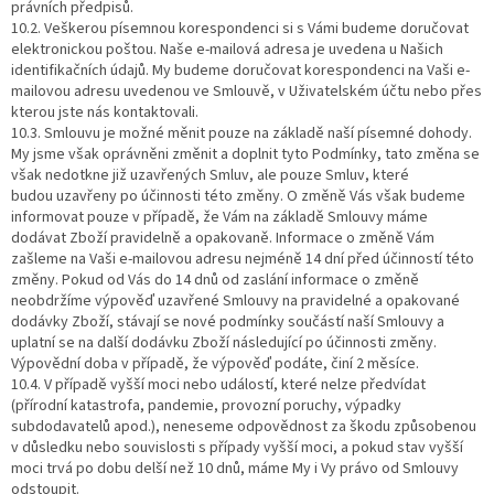
právních předpisů.
10.2. Veškerou písemnou korespondenci si s Vámi budeme doručovat
elektronickou poštou. Naše e-mailová adresa je uvedena u Našich
identifikačních údajů. My budeme doručovat korespondenci na Vaši e-
mailovou adresu uvedenou ve Smlouvě, v Uživatelském účtu nebo přes
kterou jste nás kontaktovali.
10.3. Smlouvu je možné měnit pouze na základě naší písemné dohody.
My jsme však oprávněni změnit a doplnit tyto Podmínky, tato změna se
však nedotkne již uzavřených Smluv, ale pouze Smluv, které
budou uzavřeny po účinnosti této změny. O změně Vás však budeme
informovat pouze v případě, že Vám na základě Smlouvy máme
dodávat Zboží pravidelně a opakovaně. Informace o změně Vám
zašleme na Vaši e-mailovou adresu nejméně 14 dní před účinností této
změny. Pokud od Vás do 14 dnů od zaslání informace o změně
neobdržíme výpověď uzavřené Smlouvy na pravidelné a opakované
dodávky Zboží, stávají se nové podmínky součástí naší Smlouvy a
uplatní se na další dodávku Zboží následující po účinnosti změny.
Výpovědní doba v případě, že výpověď podáte, činí 2 měsíce.
10.4. V případě vyšší moci nebo událostí, které nelze předvídat
(přírodní katastrofa, pandemie, provozní poruchy, výpadky
subdodavatelů apod.), neneseme odpovědnost za škodu způsobenou
v důsledku nebo souvislosti s případy vyšší moci, a pokud stav vyšší
moci trvá po dobu delší než 10 dnů, máme My i Vy právo od Smlouvy
odstoupit.