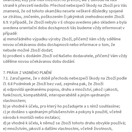
okamžiku, kdy jste měli možnost ho převzít, ale z důvodů na Vaší
straně k převzetí nedošlo. Přechod nebezpečí škody na Zboží pro Vás
znamená, že od tohoto okamžiku nesete veškeré důsledky spojené
se ztrátou, zničením, poškozením či jakýmkoli znehodnocením Zboží.
6.9. V případě, že Zboží nebylo v E-shopu uvedeno jako skladem a byla
uvedena orientační doba dostupnosti Vás budeme vždy informovat v
případě:
a) mimořádného výpadku výroby Zboží, přičemž Vám vždy sdělíme
novou očekávanou dobu dostupnosti nebo informace o tom, že
nebude možné Zboží dodat;
b) prodlení s dodáním Zboží od Našeho dodavatele, přičemž Vám vždy
sdělíme novou očekávanou dobu dodání.
7. PRÁVA Z VADNÉHO PLNĚNÍ
7.1. Zaručujeme, že v době přechodu nebezpečí škody na Zboží podle
čl. 6.8 Podmínek je Zboží bez vad, zejména pak, že Zboží:
a) odpovídá ujednanému popisu, druhu a množství, jakož i jakosti,
funkčnosti, kompatibilitě, interoperabilitě a jiným ujednaným
vlastnostem;
b) je vhodné k účelu, pro který ho požadujete a s nímž souhlasíme;
c) je dodáno s ujednaným příslušenstvím a pokyny k použití, včetně
návodu k montáži nebo instalaci;
d) je vhodné k účelu, k němuž se Zboží tohoto druhu obvykle používá;
e) množstvím, jakostí a dalšími vlastnostmi, včetně životnosti,