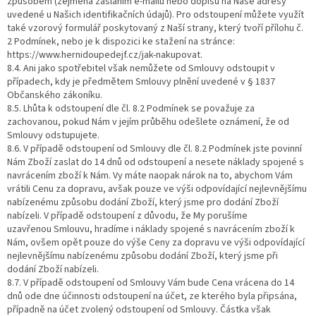
způsobem (zejména zasláním e-mailu nebo dopisu na Naše adresy
uvedené u Našich identifikačních údajů). Pro odstoupení můžete využít
také vzorový formulář poskytovaný z Naší strany, který tvoří přílohu č.
2 Podmínek, nebo je k dispozici ke stažení na stránce:
https://www.hernidoupedejf.cz/jak-nakupovat.
8.4. Ani jako spotřebitel však nemůžete od Smlouvy odstoupit v
případech, kdy je předmětem Smlouvy plnění uvedené v § 1837
Občanského zákoníku.
8.5. Lhůta k odstoupení dle čl. 8.2 Podmínek se považuje za
zachovanou, pokud Nám v jejím průběhu odešlete oznámení, že od
Smlouvy odstupujete.
8.6. V případě odstoupení od Smlouvy dle čl. 8.2 Podmínek jste povinní
Nám Zboží zaslat do 14 dnů od odstoupení a nesete náklady spojené s
navrácením zboží k Nám. Vy máte naopak nárok na to, abychom Vám
vrátili Cenu za dopravu, avšak pouze ve výši odpovídající nejlevnějšímu
nabízenému způsobu dodání Zboží, který jsme pro dodání Zboží
nabízeli. V případě odstoupení z důvodu, že My porušíme
uzavřenou Smlouvu, hradíme i náklady spojené s navrácením zboží k
Nám, ovšem opět pouze do výše Ceny za dopravu ve výši odpovídající
nejlevnějšímu nabízenému způsobu dodání Zboží, který jsme při
dodání Zboží nabízeli.
8.7. V případě odstoupení od Smlouvy Vám bude Cena vrácena do 14
dnů ode dne účinnosti odstoupení na účet, ze kterého byla připsána,
případně na účet zvolený odstoupení od Smlouvy. Částka však