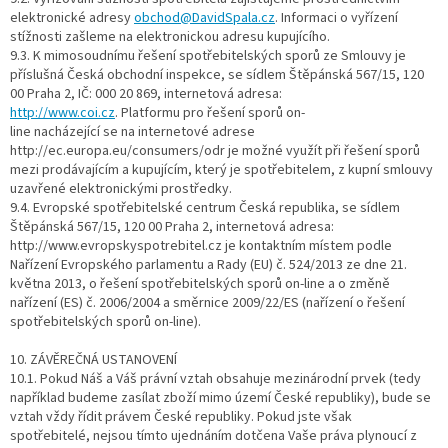
elektronické adresy
obchod@DavidSpala.cz
. Informaci o vyřízení
stížnosti zašleme na elektronickou adresu kupujícího.
9.3. K mimosoudnímu řešení spotřebitelských sporů ze Smlouvy je
příslušná Česká obchodní inspekce, se sídlem Štěpánská 567/15, 120
00 Praha 2, IČ: 000 20 869, internetová adresa:
http://www.coi.cz
. Platformu pro řešení sporů on-
line nacházející se na internetové adrese
http://ec.europa.eu/consumers/odr je možné využít při řešení sporů
mezi prodávajícím a kupujícím, který je spotřebitelem, z kupní smlouvy
uzavřené elektronickými prostředky.
9.4. Evropské spotřebitelské centrum Česká republika, se sídlem
Štěpánská 567/15, 120 00 Praha 2, internetová adresa:
http://www.evropskyspotrebitel.cz je kontaktním místem podle
Nařízení Evropského parlamentu a Rady (EU) č. 524/2013 ze dne 21.
května 2013, o řešení spotřebitelských sporů on-line a o změně
nařízení (ES) č. 2006/2004 a směrnice 2009/22/ES (nařízení o řešení
spotřebitelských sporů on-line).
10. ZÁVĚREČNÁ USTANOVENÍ
10.1. Pokud Náš a Váš právní vztah obsahuje mezinárodní prvek (tedy
například budeme zasílat zboží mimo území České republiky), bude se
vztah vždy řídit právem České republiky. Pokud jste však
spotřebitelé, nejsou tímto ujednáním dotčena Vaše práva plynoucí z