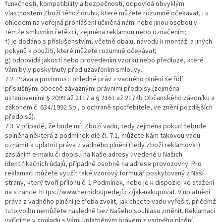
funkčnosti, kompatibility a bezpečnosti, odpovídá obvyklým
vlastnostem Zboží téhož druhu, které můžete rozumně očekávat, i s
ohledem na veřejná prohlášení učiněná námi nebo jinou osobou v
témže smluvním řetězci, zejména reklamou nebo označením;
f) je dodáno s příslušenstvím, včetně obalu, návodu k montáži a jiných
pokynů k použití, které můžete rozumně očekávat;
g) odpovídá jakostí nebo provedením vzorku nebo předloze, které
Vám byly poskytnuty před uzavřením smlouvy.
7.2. Práva a povinnosti ohledně práv z vadného plnění se řídí
příslušnými obecně závaznými právními předpisy (zejména
ustanoveními § 2099 až 2117 a § 2161 až 2174b Občanského zákoníku a
zákonem č. 634/1992 Sb., o ochraně spotřebitele, ve znění pozdějších
předpisů).
7.3. V případě, že bude mít Zboží vadu, tedy zejména pokud nebude
splněna některá z podmínek dle čl. 7.1, můžete Nám takovou vadu
oznámit a uplatnit práva z vadného plnění (tedy Zboží reklamovat)
zasláním e-mailu či dopisu na Naše adresy uvedené u Našich
identifikačních údajů, případně osobně na adrese provozovny. Pro
reklamaci můžete využít také vzorový formulář poskytovaný z Naší
strany, který tvoří přílohu č. 1 Podmínek, nebo je k dispozici ke stažení
na stránce: https://www.hernidoupedejf.cz/jak-nakupovat. V uplatnění
práva z vadného plnění je třeba zvolit, jak chcete vadu vyřešit, přičemž
tuto volbu nemůžete následně bez Našeho souhlasu změnit. Reklamaci
vyřídíme v souladu s Vámi uplatněným právem z vadného plnění.