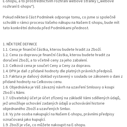
E-shopu, a to prostřednictvím rozhraní webové stránky („webové
rozhraní E-shopu“).
Pokud některá část Podmínek odporuje tomu, co jsme si společně
schválili v rámci procesu Vašeho nákupu na Našem E-shopu, bude mít
tato konkrétní dohoda před Podmínkami přednost.
1. NĚKTERÉ DEFINICE
1.1. Cena je finanční částka, kterou budete hradit za Zboží.
1.2. Cena za dopravu je finanční částka, kterou budete hradit za
doručení Zboží, a to včetně ceny za jeho zabalení.
1.3. Celková cena je součet Ceny a Ceny za dopravu.
1.4. DPH je daň z přidané hodnoty dle platných právních předpisů.
1.5. Faktura je daňový doklad vystavený v souladu se zákonem o dani z
přidané hodnoty na Celkovou cenu.
1.6. Objednávka je Váš závazný návrh na uzavření Smlouvy o koupi
Zboží s Námi.
1.7. Uživatelský účet je účet zřízený na základě Vámi sdělených údajů,
jež umožňuje uchování zadaných údajů a uchovávání historie
objednaného Zboží a uzavřených Smluv.
1.8. Vy jste osoba nakupující na Našem E-shopu, právními předpisy
označovaná jako kupující.
1.9. Zboží je vše, co můžete nakoupit na E-shopu.