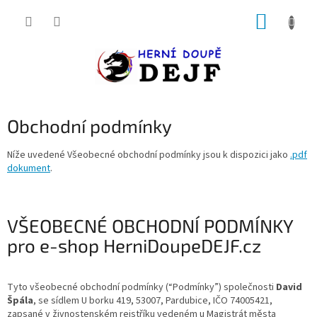
Přejít
NÁKUP
na
obsah
KOŠÍK
Obchodní podmínky
Níže uvedené Všeobecné obchodní podmínky jsou k dispozici jako
.pdf
dokument
.
VŠEOBECNÉ OBCHODNÍ PODMÍNKY
pro e-shop HerniDoupeDEJF.cz
Tyto všeobecné obchodní podmínky (“Podmínky”) společnosti
David
Špála
, se sídlem U borku 419, 53007, Pardubice, IČO 74005421,
zapsané v živnostenském rejstříku vedeném u Magistrát města