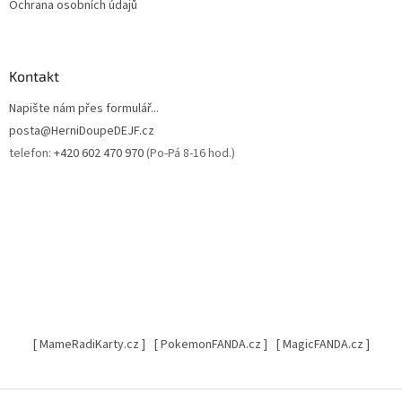
Ochrana osobních údajů
Kontakt
Napište nám přes formulář...
posta@HerniDoupeDEJF.cz
telefon:
+420 602 470 970
(Po-Pá 8-16 hod.)
[ MameRadiKarty.cz ]
[ PokemonFANDA.cz ]
[ MagicFANDA.cz ]