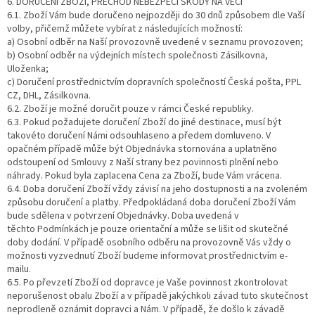
6. DORUČENÍ ZBOŽÍ, PŘECHOD NEBEZPEČÍ ŠKODY NA VĚCI
6.1. Zboží Vám bude doručeno nejpozději do 30 dnů způsobem dle Vaší
volby, přičemž můžete vybírat z následujících možností:
a) Osobní odběr na Naší provozovně uvedené v seznamu provozoven;
b) Osobní odběr na výdejních místech společnosti Zásilkovna,
Uloženka;
c) Doručení prostřednictvím dopravních společností Česká pošta, PPL
CZ, DHL, Zásilkovna.
6.2. Zboží je možné doručit pouze v rámci České republiky.
6.3. Pokud požadujete doručení Zboží do jiné destinace, musí být
takovéto doručení Námi odsouhlaseno a předem domluveno. V
opačném případě může být Objednávka stornována a uplatněno
odstoupení od Smlouvy z Naší strany bez povinnosti plnění nebo
náhrady. Pokud byla zaplacena Cena za Zboží, bude Vám vrácena.
6.4. Doba doručení Zboží vždy závisí na jeho dostupnosti a na zvoleném
způsobu doručení a platby. Předpokládaná doba doručení Zboží Vám
bude sdělena v potvrzení Objednávky. Doba uvedená v
těchto Podmínkách je pouze orientační a může se lišit od skutečné
doby dodání. V případě osobního odběru na provozovně Vás vždy o
možnosti vyzvednutí Zboží budeme informovat prostřednictvím e-
mailu.
6.5. Po převzetí Zboží od dopravce je Vaše povinnost zkontrolovat
neporušenost obalu Zboží a v případě jakýchkoli závad tuto skutečnost
neprodleně oznámit dopravci a Nám. V případě, že došlo k závadě