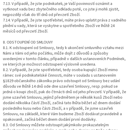
7.13. V případě, že jste podnikateli, je Vaší povinností oznámit a
vytknout vadu bez zbytečného odkladu poté, co jste ji mohli zjistit,
nejpozději však do tří dnů od převzetí Zboží.
7.14. V případě, že jste spotřebitel, máte právo uplatit práva z vadného
plnění u vady, která se vyskytne u spotřebního Zboží ve lhůtě 24
měsíců od převzetí Zboží.
8. ODSTOUPENÍ OD SMLOUVY
8.1. K odstoupení od Smlouvy, tedy k ukončení smluvního vztahu mezi
Námi a Vámi od jeho počátku, může dojít z důvodů a způsoby
uvedenými v tomto článku, případně v dalších ustanoveních Podmínek,
ve kterých je možnost odstoupení výslovně uvedena.
8.2. V případě, že jste spotřebitel, tedy osoba kupující Zboží mimo
rámec své podnikatelské činnosti, máte v souladu s ustanovením
§1829 občanského zákoníku právo odstoupit od Smlouvy bez udání
důvodu ve lhůtě 14 dnů ode dne uzavření Smlouvy, resp. pokud se
jedná o koupi zboží, pak do čtrnácti dnů od jeho převzetí. V případě, že
jsme uzavřeli Smlouvu, jejímž předmětem je několik kusů Zboží nebo
dodání několika částí Zboží, začíná tato lhůta běžet až dnem dodání
posledního kusu nebo části Zboží, a v případě, že jsme uzavřeli
Smlouvu, na základě, které Vám budeme Zboží dodávat pravidelně a
opakovaně, začíná běžet dnem dodání první dodávky.
8.3. Od Smlouvy můžete odstoupit jakýmkoliv prokazatelným