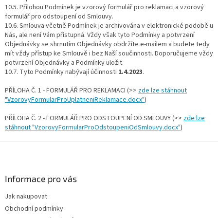
10.5. Přílohou Podmínek je vzorový formulář pro reklamaci a vzorový
formulář pro odstoupení od Smlouvy.
10.6. Smlouva včetně Podmínek je archivována v elektronické podobě u
Nás, ale není Vám přístupná. Vždy však tyto Podmínky a potvrzení
Objednávky se shrnutím Objednávky obdržíte e-mailem a budete tedy
mít vždy přístup ke Smlouvě i bez Naší součinnosti. Doporučujeme vždy
potvrzení Objednávky a Podmínky uložit.
10.7. Tyto Podmínky nabývají účinnosti
1.4.2023
.
PŘÍLOHA Č. 1 - FORMULÁŘ PRO REKLAMACI (>>
zde lze stáhnout
"VzorovyFormularProUplatneniReklamace.docx"
)
PŘÍLOHA Č. 2 - FORMULÁŘ PRO ODSTOUPENÍ OD SMLOUVY (>>
zde lze
stáhnout "VzorovyFormularProOdstoupeniOdSmlouvy.docx"
)
Z
á
p
a
Informace pro vás
t
Jak nakupovat
í
Obchodní podmínky