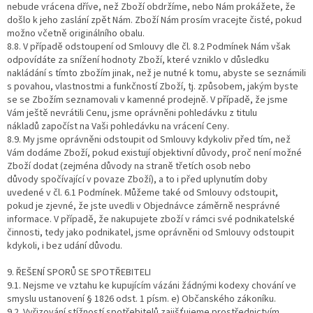
nebude vrácena dříve, než Zboží obdržíme, nebo Nám prokážete, že
došlo k jeho zaslání zpět Nám. Zboží Nám prosím vracejte čisté, pokud
možno včetně originálního obalu.
8.8. V případě odstoupení od Smlouvy dle čl. 8.2 Podmínek Nám však
odpovídáte za snížení hodnoty Zboží, které vzniklo v důsledku
nakládání s tímto zbožím jinak, než je nutné k tomu, abyste se seznámili
s povahou, vlastnostmi a funkčností Zboží, tj. způsobem, jakým byste
se se Zbožím seznamovali v kamenné prodejně. V případě, že jsme
Vám ještě nevrátili Cenu, jsme oprávněni pohledávku z titulu
nákladů započíst na Vaši pohledávku na vrácení Ceny.
8.9. My jsme oprávněni odstoupit od Smlouvy kdykoliv před tím, než
Vám dodáme Zboží, pokud existují objektivní důvody, proč není možné
Zboží dodat (zejména důvody na straně třetích osob nebo
důvody spočívající v povaze Zboží), a to i před uplynutím doby
uvedené v čl. 6.1 Podmínek. Můžeme také od Smlouvy odstoupit,
pokud je zjevné, že jste uvedli v Objednávce záměrně nesprávné
informace. V případě, že nakupujete zboží v rámci své podnikatelské
činnosti, tedy jako podnikatel, jsme oprávněni od Smlouvy odstoupit
kdykoli, i bez udání důvodu.
9. ŘEŠENÍ SPORŮ SE SPOTŘEBITELI
9.1. Nejsme ve vztahu ke kupujícím vázáni žádnými kodexy chování ve
smyslu ustanovení § 1826 odst. 1 písm. e) Občanského zákoníku.
9.2. Vyřizování stížností spotřebitelů zajišťujeme prostřednictvím