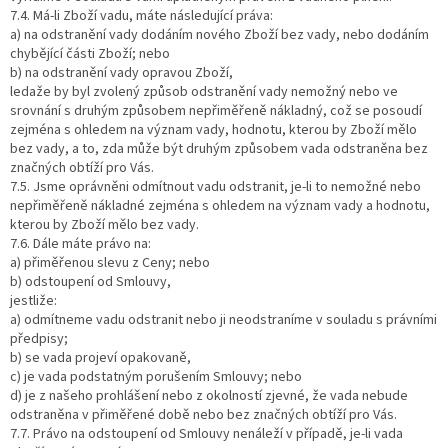
7.4. Má-li Zboží vadu, máte následující práva:
a) na odstranění vady dodáním nového Zboží bez vady, nebo dodáním
chybějící části Zboží; nebo
b) na odstranění vady opravou Zboží,
ledaže by byl zvolený způsob odstranění vady nemožný nebo ve
srovnání s druhým způsobem nepřiměřeně nákladný, což se posoudí
zejména s ohledem na význam vady, hodnotu, kterou by Zboží mělo
bez vady, a to, zda může být druhým způsobem vada odstraněna bez
značných obtíží pro Vás.
7.5. Jsme oprávněni odmítnout vadu odstranit, je-li to nemožné nebo
nepřiměřeně nákladné zejména s ohledem na význam vady a hodnotu,
kterou by Zboží mělo bez vady.
7.6. Dále máte právo na:
a) přiměřenou slevu z Ceny; nebo
b) odstoupení od Smlouvy,
jestliže:
a) odmítneme vadu odstranit nebo ji neodstraníme v souladu s právními
předpisy;
b) se vada projeví opakovaně,
c) je vada podstatným porušením Smlouvy; nebo
d) je z našeho prohlášení nebo z okolností zjevné, že vada nebude
odstraněna v přiměřené době nebo bez značných obtíží pro Vás.
7.7. Právo na odstoupení od Smlouvy nenáleží v případě, je-li vada