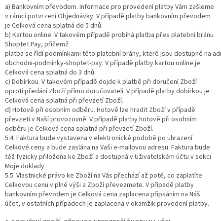
a) Bankovním převodem. Informace pro provedení platby Vám zašleme
v rámci potvrzení Objednávky. V případě platby bankovním převodem
je Celková cena splatná do 5 dnů.
b) Kartou online. V takovém případě probíhá platba přes platební bránu
Shoptet Pay, přičemž
platba se řídí podmínkami této platební brány, které jsou dostupné na
obchodni-podminky-shoptet-pay. V případě platby kartou online je
Celková cena splatná do 3 dnů.
c) Dobírkou. V takovém případě dojde k platbě při doručení Zboží
oproti předání Zboží přímo doručovateli. V případě platby dobírkou je
Celková cena splatná při převzetí Zboží.
d) Hotově při osobním odběru. Hotově lze hradit Zboží v případě
převzetí v Naší provozovně. V případě platby hotově při osobním
odběru je Celková cena splatná při převzetí Zboží.
5.4. Faktura bude vystavena v elektronické podobě po uhrazení
Celkové ceny a bude zaslána na Vaši e-mailovou adresu. Faktura bude
též fyzicky přiložena ke Zboží a dostupná v Uživatelském účtu v sekci
Moje doklady.
5.5. Vlastnické právo ke Zboží na Vás přechází až poté, co zaplatíte
Celkovou cenu v plné výši a Zboží převezmete. V případě platby
bankovním převodem je Celková cena zaplacena připsáním na Náš
účet, v ostatních případech je zaplacena v okamžik provedení platby.