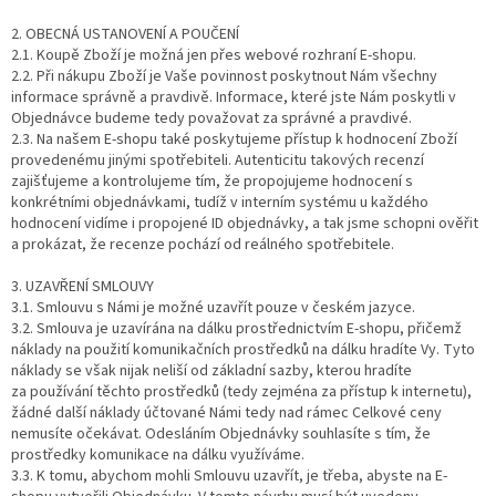
2. OBECNÁ USTANOVENÍ A POUČENÍ
2.1. Koupě Zboží je možná jen přes webové rozhraní E-shopu.
2.2. Při nákupu Zboží je Vaše povinnost poskytnout Nám všechny
informace správně a pravdivě. Informace, které jste Nám poskytli v
Objednávce budeme tedy považovat za správné a pravdivé.
2.3. Na našem E-shopu také poskytujeme přístup k hodnocení Zboží
provedenému jinými spotřebiteli. Autenticitu takových recenzí
zajišťujeme a kontrolujeme tím, že propojujeme hodnocení s
konkrétními objednávkami, tudíž v interním systému u každého
hodnocení vidíme i propojené ID objednávky, a tak jsme schopni ověřit
a prokázat, že recenze pochází od reálného spotřebitele.
3. UZAVŘENÍ SMLOUVY
3.1. Smlouvu s Námi je možné uzavřít pouze v českém jazyce.
3.2. Smlouva je uzavírána na dálku prostřednictvím E-shopu, přičemž
náklady na použití komunikačních prostředků na dálku hradíte Vy. Tyto
náklady se však nijak neliší od základní sazby, kterou hradíte
za používání těchto prostředků (tedy zejména za přístup k internetu),
žádné další náklady účtované Námi tedy nad rámec Celkové ceny
nemusíte očekávat. Odesláním Objednávky souhlasíte s tím, že
prostředky komunikace na dálku využíváme.
3.3. K tomu, abychom mohli Smlouvu uzavřít, je třeba, abyste na E-