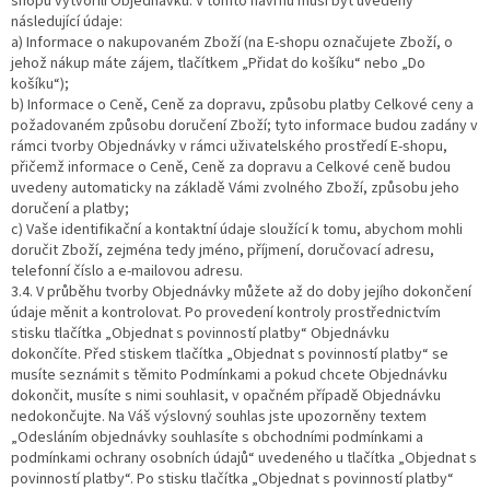
shopu vytvořili Objednávku. V tomto návrhu musí být uvedeny
následující údaje:
a) Informace o nakupovaném Zboží (na E-shopu označujete Zboží, o
jehož nákup máte zájem, tlačítkem „Přidat do košíku“ nebo „Do
košíku“);
b) Informace o Ceně, Ceně za dopravu, způsobu platby Celkové ceny a
požadovaném způsobu doručení Zboží; tyto informace budou zadány v
rámci tvorby Objednávky v rámci uživatelského prostředí E-shopu,
přičemž informace o Ceně, Ceně za dopravu a Celkové ceně budou
uvedeny automaticky na základě Vámi zvolného Zboží, způsobu jeho
doručení a platby;
c) Vaše identifikační a kontaktní údaje sloužící k tomu, abychom mohli
doručit Zboží, zejména tedy jméno, příjmení, doručovací adresu,
telefonní číslo a e-mailovou adresu.
3.4. V průběhu tvorby Objednávky můžete až do doby jejího dokončení
údaje měnit a kontrolovat. Po provedení kontroly prostřednictvím
stisku tlačítka „Objednat s povinností platby“ Objednávku
dokončíte. Před stiskem tlačítka „Objednat s povinností platby“ se
musíte seznámit s těmito Podmínkami a pokud chcete Objednávku
dokončit, musíte s nimi souhlasit, v opačném případě Objednávku
nedokončujte. Na Váš výslovný souhlas jste upozorněny textem
„Odesláním objednávky souhlasíte s obchodními podmínkami a
podmínkami ochrany osobních údajů“ uvedeného u tlačítka „Objednat s
povinností platby“. Po stisku tlačítka „Objednat s povinností platby“