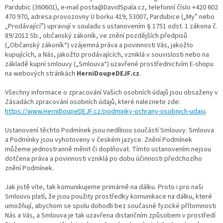
Pardubic (360601), e-mail posta@DavidSpala.cz, telefonní číslo +420 602
470 970, adresa provozovny U borku 419, 53007, Pardubice („My” nebo
„Prodávající”) upravují v souladu s ustanovením § 1751 odst. 1 zákona č.
89/2012 Sb., občanský zákoník, ve znění pozdějších předpisů
(„Občanský zákoník“) vzájemná práva a povinnosti Vás, jakožto
kupujících, a Nás, jakožto prodávajících, vzniklá v souvislosti nebo na
základě kupní smlouvy („Smlouva“) uzavřené prostřednictvím E-shopu
na webových stránkách
HerniDoupeDEJF.cz
.
Všechny informace o zpracování Vašich osobních údajů jsou obsaženy v
Zásadách zpracování osobních údajů, které naleznete zde:
https://www.HerniDoupeDEJF.cz/podminky-ochrany-osobnich-udaju
.
Ustanovení těchto Podmínek jsou nedílnou součástí Smlouvy. Smlouva
a Podmínky jsou vyhotoveny v českém jazyce. Znění Podmínek
můžeme jednostranně měnit či doplňovat. Tímto ustanovením nejsou
dotčena práva a povinnosti vzniklá po dobu účinnosti předchozího
znění Podmínek.
Jak jistě víte, tak komunikujeme primárně na dálku. Proto i pro naši
Smlouvu platí, že jsou použity prostředky komunikace na dálku, které
umožňují, abychom se spolu dohodli bez současné fyzické přítomnosti
Nás a Vás, a Smlouva je tak uzavřena distančním způsobem v prostředí