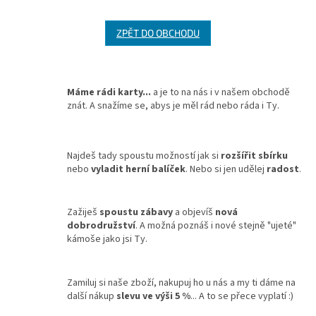
ZPĚT DO OBCHODU
Máme rádi karty...
a je to na nás i v našem obchodě
znát. A snažíme se, abys je měl rád nebo ráda i Ty.
Najdeš tady spoustu možností jak si
rozšířit sbírku
nebo
vyladit herní balíček
. Nebo si jen udělej
radost
.
Zažiješ
spoustu zábavy
a objevíš
nová
dobrodružství
. A možná poznáš i nové stejně "ujeté"
kámoše jako jsi Ty.
Zamiluj si naše zboží, nakupuj ho u nás a my ti dáme na
další nákup
slevu ve výši 5 %
... A to se přece vyplatí :)