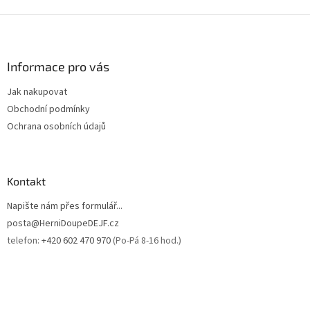
Z
á
p
a
Informace pro vás
t
Jak nakupovat
í
Obchodní podmínky
Ochrana osobních údajů
Kontakt
Napište nám přes formulář...
posta@HerniDoupeDEJF.cz
telefon:
+420 602 470 970
(Po-Pá 8-16 hod.)