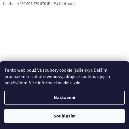
telefon:
+420 602 470 970
(Po-Pá 8-16 hod.)
[ MameRadiKarty.cz ]
[ PokemonFANDA.cz ]
[ MagicFANDA.cz ]
Tento web používá soubory cookie (sušenky). Dalším
procházením tohoto webu vyjadřujete souhlas s jejich
používáním. Více informací najdete
zde
.
Vytvořil Shoptet
Nastavení
Copyright 2026
Herní doupě DEJF
. Všechna práva vyhrazena.
Produkty jsou do obchodu přidávány průběžně.
Souhlasím
Upravit nastavení cookies
Pokud vám nějaký schází, neváhejte nám
napsat...