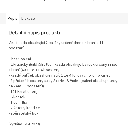
Popis
Diskuze
Detailní popis produktu
Velká sada obsahující 2 balíčky určené ihned k hraní a 11
boosterů!
Obsah balení:
- 2 krabičky Build & Battle - každá obsahuje balíček určený ihned
k hraní (40 karet) a 4 boostery
- každý balíček obsahuje navíc 1 ze 4 foilových promo karet
- 3 přidané boostery sady Scarlet & Violet (balení obsahuje tedy
celkem 11 boosterů)
- 121 karet energií
- 6 kostek
- 1 coin-flip
- 2 žetony kondice
- sběratelský box
(Vydáno 14.4.2023)