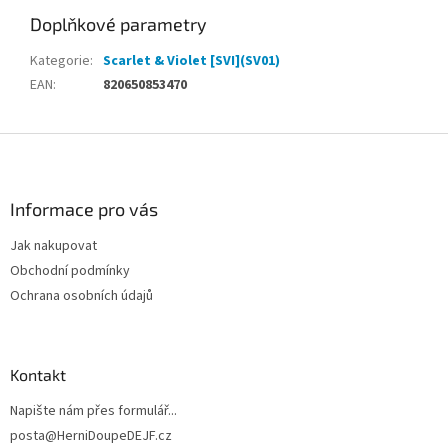
Doplňkové parametry
Kategorie
:
Scarlet & Violet [SVI](SV01)
EAN
:
820650853470
Z
á
p
a
Informace pro vás
t
Jak nakupovat
í
Obchodní podmínky
Ochrana osobních údajů
Kontakt
Napište nám přes formulář...
posta@HerniDoupeDEJF.cz