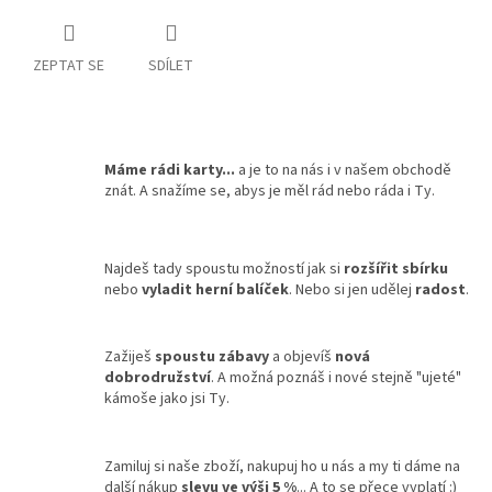
ZEPTAT SE
SDÍLET
Máme rádi karty...
a je to na nás i v našem obchodě
znát. A snažíme se, abys je měl rád nebo ráda i Ty.
Najdeš tady spoustu možností jak si
rozšířit sbírku
nebo
vyladit herní balíček
. Nebo si jen udělej
radost
.
Zažiješ
spoustu zábavy
a objevíš
nová
dobrodružství
. A možná poznáš i nové stejně "ujeté"
kámoše jako jsi Ty.
Zamiluj si naše zboží, nakupuj ho u nás a my ti dáme na
další nákup
slevu ve výši 5 %
... A to se přece vyplatí :)