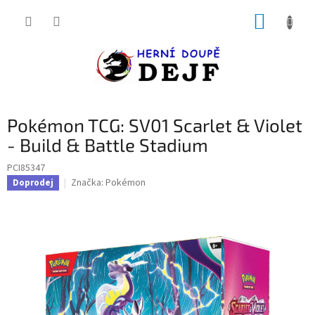
Přejít
NÁKUP
na
obsah
KOŠÍK
Pokémon TCG: SV01 Scarlet & Violet
- Build & Battle Stadium
PCI85347
Značka:
Pokémon
Doprodej