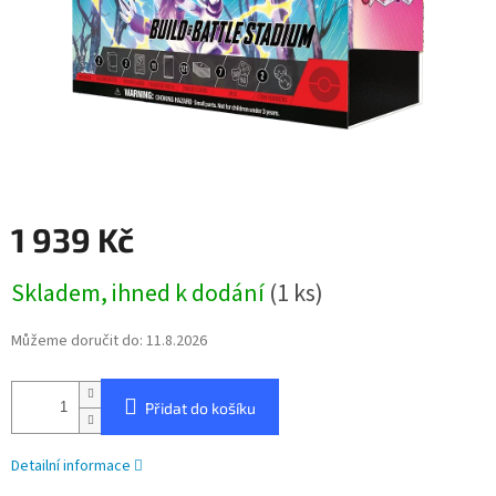
1 939 Kč
Měrná
Skladem, ihned k dodání
(1 ks)
cena:
Můžeme doručit do:
11.8.2026
Přidat do košíku
Detailní informace