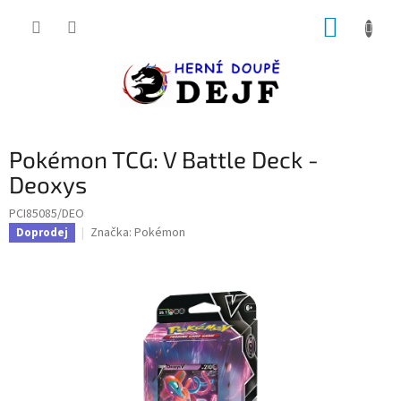
Přejít
NÁKUP
na
obsah
KOŠÍK
Pokémon TCG: V Battle Deck -
Deoxys
PCI85085/DEO
Značka:
Pokémon
Doprodej