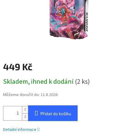
449 Kč
Měrná
Skladem, ihned k dodání
(2 ks)
cena:
Můžeme doručit do:
11.8.2026
Přidat do košíku
Detailní informace