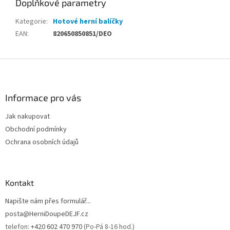
Doplňkové parametry
Kategorie
:
Hotové herní balíčky
EAN
:
820650850851/DEO
Z
á
p
a
Informace pro vás
t
Jak nakupovat
í
Obchodní podmínky
Ochrana osobních údajů
Kontakt
Napište nám přes formulář...
posta@HerniDoupeDEJF.cz
telefon:
+420 602 470 970
(Po-Pá 8-16 hod.)