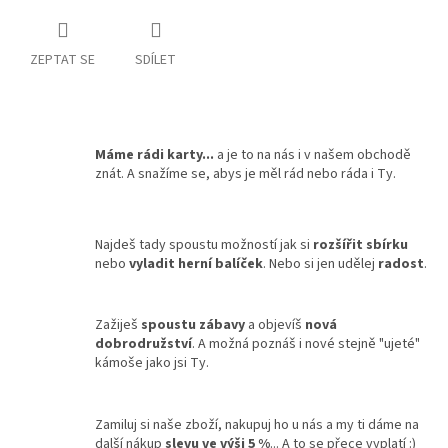
ZEPTAT SE
SDÍLET
Máme rádi karty...
a je to na nás i v našem obchodě
znát. A snažíme se, abys je měl rád nebo ráda i Ty.
Najdeš tady spoustu možností jak si
rozšířit sbírku
nebo
vyladit herní balíček
. Nebo si jen udělej
radost
.
Zažiješ
spoustu zábavy
a objevíš
nová
dobrodružství
. A možná poznáš i nové stejně "ujeté"
kámoše jako jsi Ty.
Zamiluj si naše zboží, nakupuj ho u nás a my ti dáme na
další nákup
slevu ve výši 5 %
... A to se přece vyplatí :)