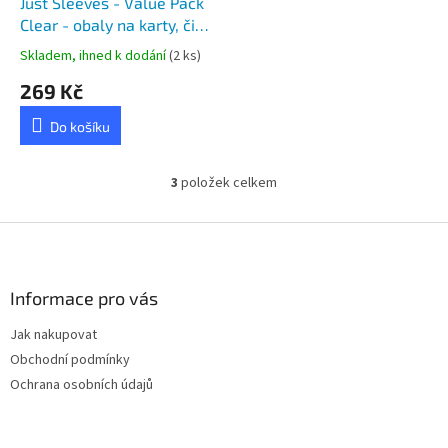
Just Sleeves - Value Pack
Clear - obaly na karty, čiré,
250 ks
Skladem, ihned k dodání
(2 ks)
269 Kč
Do košíku
3
položek celkem
O
v
l
Z
á
á
d
p
a
a
Informace pro vás
c
t
í
Jak nakupovat
í
p
Obchodní podmínky
r
v
Ochrana osobních údajů
k
y
v