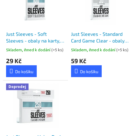
i
r
s
o
p
d
r
u
o
k
d
t
Just Sleeves - Soft
Just Sleeves - Standard
u
ů
Sleeves - obaly na karty,
Card Game Clear - obaly
k
čiré, 100 ks
na karty, čiré, 50 ks
Skladem, ihned k dodání
(>5 ks)
Skladem, ihned k dodání
(>5 ks)
t
29 Kč
59 Kč
ů
Do košíku
Do košíku
Doprodej