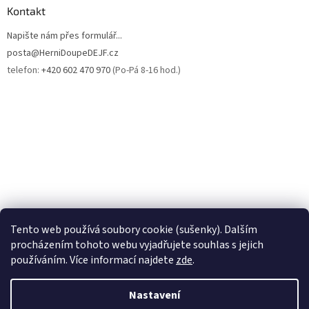
ý
Kontakt
p
i
Napište nám přes formulář...
s
posta@HerniDoupeDEJF.cz
u
telefon:
+420 602 470 970
(Po-Pá 8-16 hod.)
[ MameRadiKarty.cz ]
[ PokemonFANDA.cz ]
[ MagicFANDA.cz ]
Tento web používá soubory cookie (sušenky). Dalším
procházením tohoto webu vyjadřujete souhlas s jejich
používáním. Více informací najdete
zde
.
Vytvořil Shoptet
Nastavení